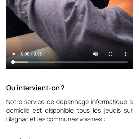
Où intervient-on ?
Notre service de dépannage informatique à
domicile est disponible tous les jeudis sur
Blagnac et les communes voisines :