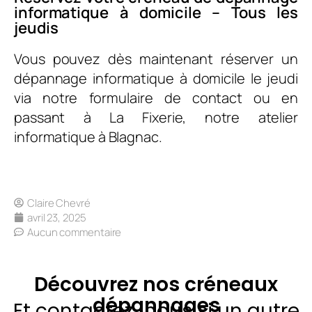
informatique à domicile – Tous les
jeudis
Vous pouvez dès maintenant réserver un
dépannage informatique à domicile le jeudi
via notre formulaire de contact ou en
passant à La Fixerie, notre atelier
informatique à Blagnac.
Claire Chevré
avril 23, 2025
Aucun commentaire
Découvrez nos créneaux
dépannages
Et contactez-nous si un autre