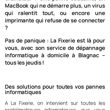
MacBook qui ne démarre plus, un virus
Probabilite au poker
qui ralentit tout, ou encore une
imprimante qui refuse de se connecter
West Casino Free Spins Sans Depot
Lorsque vous utilisez un systÃ¨me
?
d'exploitation Mac, vous devrez cliquer sur le
bouton TÃ©lÃ©charger.
Pas de panique : La Fixerie est là pour
Bwin Casino Bonus Sans Depot 2026
vous, avec son service de dépannage
Nous nous sommes dirigÃ©s directement vers
informatique à domicile à Blagnac –
la section Casino qui a rÃ©vÃ©lÃ© encore plus
tous les jeudis
!
de catÃ©gories parmi lesquelles choisir.
Ho-Chunk Gaming Madison est facile d'accÃ¨s
et accessible par transport personnel.
Des solutions pour toutes vos pannes
Casino roulette argent reel
informatiques
Free Spins Casino Suisse
A La Fixerie, on intervient sur toutes les
AprÃ¨s tout, dans certains pays, les jeux tels que le
problématiques informatiques, que vous