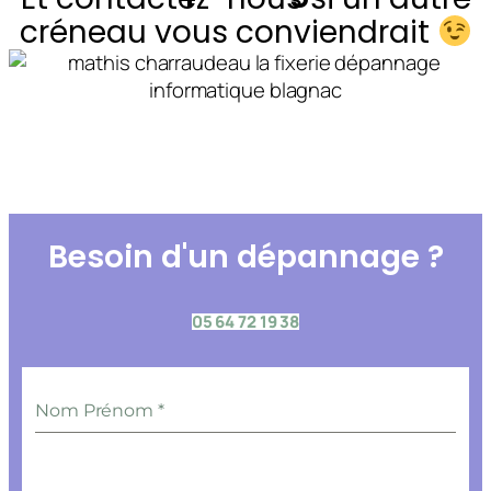
créneau vous conviendrait
Besoin d'un dépannage ?
05 64 72 19 38
Nom Prénom
*