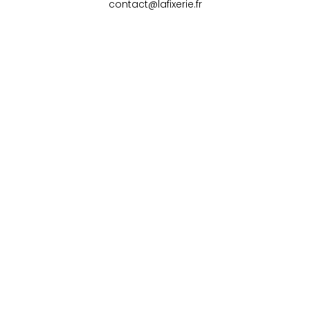
contact@lafixerie.fr