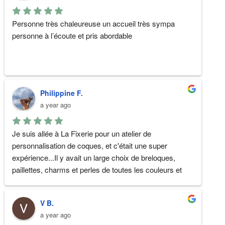
Personne très chaleureuse un accueil très sympa 
personne à l’écoute et pris abordable
Philippine F.
a year ago
Je suis allée à La Fixerie pour un atelier de 
personnalisation de coques, et c'était une super 
expérience...Il y avait un large choix de breloques, 
paillettes, charms et perles de toutes les couleurs et 
pour tous les goûts ! L’ambiance était vraiment 
agréable, j’ai adoré créer ma propre coque et je suis 
V B.
très contente du résultat :) je recommande !!
a year ago