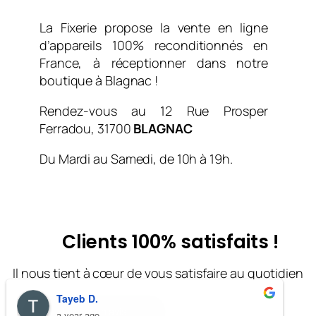
La Fixerie propose la vente en ligne
d’appareils 100% reconditionnés en
France, à réceptionner dans notre
boutique à Blagnac !
Rendez-vous au 12 Rue Prosper
Ferradou, 31700
BLAGNAC
Du Mardi au Samedi, de 10h à 19h.
Clients 100% satisfaits !
Il nous tient à cœur de vous satisfaire au quotidien
Tayeb D.
Laisser un avis
a year ago