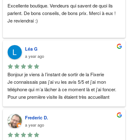
Excellente boutique. Vendeurs qui savent de quoi ils 
parlent. De bons conseils, de bons prix. Merci à eux ! 
Je reviendrai :)
Léa G
a year ago
Bonjour je viens à l’instant de sortir de la Fixerie
Je connaissais pas j’ai vu les avis 5/5 et j’ai mon 
téléphone qui m’a lâcher à ce moment là et j’ai foncer. 
Pour une première visite ils étaient très accueillant 
souriant et très à l’écoute. Ils ont ensuite réparé mon 
téléphone en m’expliquant tout en détails montrer les 
Frederic D.
pièces donner des conseils je les remercie 
a year ago
énormément ils sont au tops du tops vraiment sans 
hésiter vous pouvais y aller les yeux fermés.