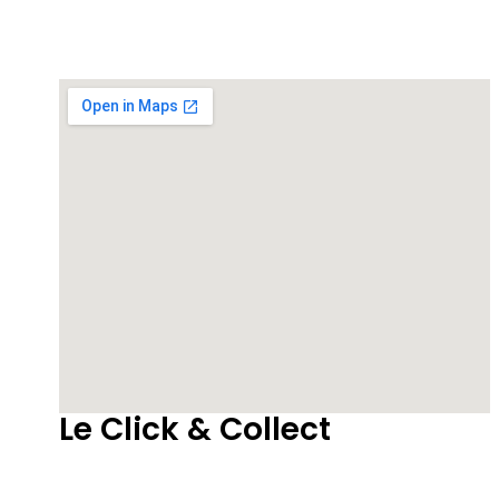
Le Click & Collect