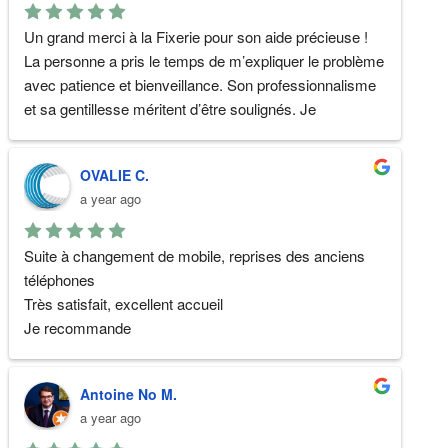
Un grand merci à la Fixerie pour son aide précieuse ! 
La personne a pris le temps de m’expliquer le problème 
avec patience et bienveillance. Son professionnalisme 
et sa gentillesse méritent d’être soulignés. Je 
recommande vivement ce commerçant pour son 
sérieux et son accueil chaleureux !
OVALIE C.
a year ago
Suite à changement de mobile, reprises des anciens 
téléphones
Très satisfait, excellent accueil
Je recommande
Antoine No M.
a year ago