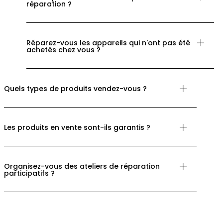
réparation ?
Réparez-vous les appareils qui n'ont pas été
achetés chez vous ?
Quels types de produits vendez-vous ?
Les produits en vente sont-ils garantis ?
Organisez-vous des ateliers de réparation
participatifs ?