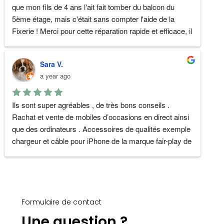
que mon fils de 4 ans l'ait fait tomber du balcon du 
5ème étage, mais c'était sans compter l'aide de la 
Fixerie ! Merci pour cette réparation rapide et efficace, il 
est comme neuf !
Sara V.
a year ago
Ils sont super agréables , de très bons conseils . 
Rachat et vente de mobiles d’occasions en direct ainsi 
que des ordinateurs . Accessoires de qualités exemple 
chargeur et câble pour iPhone de la marque fair-play de 
plus fabrication française. Ils ont des coques pour 
téléphones etc …. Et c’est eux qui vous posent l’écran 
de protection sur le téléphone , ils le font avec une 
machine adaptée c’est juste top . Avoir une boutique 
comme celle ci sur Blagnac c’est génial . Merci .
Formulaire de contact
Une question ?