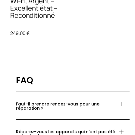
Wi-Fi, Argent –
Excellent état –
Reconditionné
249,00
€
Ajouter au panier
FAQ
Faut-il prendre rendez-vous pour une
réparation ?
Réparez-vous les appareils qui n'ont pas été