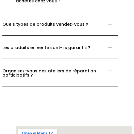
achetés chez vous ?
Quels types de produits vendez-vous ?
Les produits en vente sont-ils garantis ?
Organisez-vous des ateliers de réparation
participatifs ?