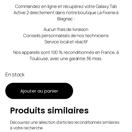
sÃ©curitÃ© avec un logiciel de cryptage.
Commandez en ligne et récupérez votre Galaxy Tab
Casino 50 Euros Sans Dépôt
Active 2 directement dans notre boutique La Fixerie à
Avant de poser une question, vous pouvez consulter
Blagnac :
la section FAQ qui traite des pensÃ©es les plus
courantes.
Aucun frais de livraison
Conseils personnalisés de nos techniciens
Liste Des Jeux De Casino Ipad
Service local et réactif
Nos appareils sont 100 % reconditionnés en France, à
Toulouse, avec une garantie 36 mois.
En stock
Ajouter au panier
Produits similaires
Découvrez une sélection d’articles reconditionnés similaires
à votre recherche