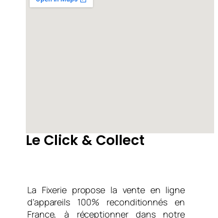
Le Click & Collect
La Fixerie propose la vente en ligne
d’appareils 100% reconditionnés en
France, à réceptionner dans notre