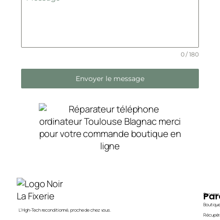
0 / 180
Envoyer le message
Par
Services
Boutiqu
L'High-Tech reconditionné, proche de chez vous.
Récupér