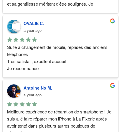
et sa gentillesse méritent d’être soulignés. Je 
recommande vivement ce commerçant pour son 
sérieux et son accueil chaleureux !
OVALIE C.
a year ago
Suite à changement de mobile, reprises des anciens 
téléphones
Très satisfait, excellent accueil
Je recommande
Antoine No M.
a year ago
Meilleure expérience de réparation de smartphone ! Je 
suis allé faire réparer mon iPhone à La Fixerie après 
avoir tenté dans plusieurs autres boutiques de 