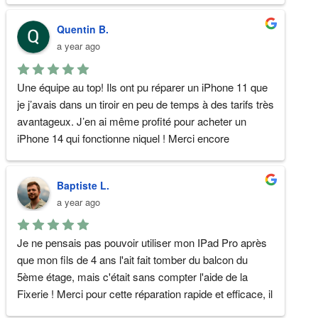
Quentin B.
a year ago
Une équipe au top! Ils ont pu réparer un iPhone 11 que 
je j’avais dans un tiroir en peu de temps à des tarifs très 
avantageux. J’en ai même profité pour acheter un 
iPhone 14 qui fonctionne niquel ! Merci encore
Baptiste L.
a year ago
Je ne pensais pas pouvoir utiliser mon IPad Pro après 
que mon fils de 4 ans l'ait fait tomber du balcon du 
5ème étage, mais c'était sans compter l'aide de la 
Fixerie ! Merci pour cette réparation rapide et efficace, il 
est comme neuf !