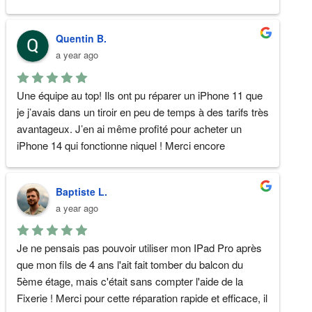
N'hésitez pas à y passer pour Noël !!
Quentin B.
a year ago
Une équipe au top! Ils ont pu réparer un iPhone 11 que 
je j’avais dans un tiroir en peu de temps à des tarifs très 
avantageux. J’en ai même profité pour acheter un 
iPhone 14 qui fonctionne niquel ! Merci encore
Baptiste L.
a year ago
Je ne pensais pas pouvoir utiliser mon IPad Pro après 
que mon fils de 4 ans l'ait fait tomber du balcon du 
5ème étage, mais c'était sans compter l'aide de la 
Fixerie ! Merci pour cette réparation rapide et efficace, il 