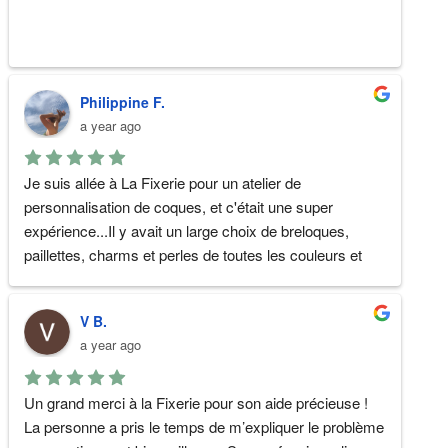
Philippine F.
a year ago
Je suis allée à La Fixerie pour un atelier de 
personnalisation de coques, et c'était une super 
expérience...Il y avait un large choix de breloques, 
paillettes, charms et perles de toutes les couleurs et 
pour tous les goûts ! L’ambiance était vraiment 
agréable, j’ai adoré créer ma propre coque et je suis 
V B.
très contente du résultat :) je recommande !!
a year ago
Un grand merci à la Fixerie pour son aide précieuse ! 
La personne a pris le temps de m’expliquer le problème 