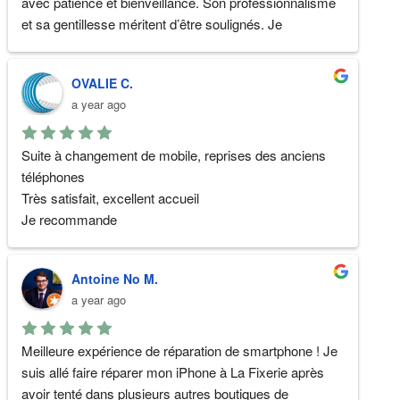
avec patience et bienveillance. Son professionnalisme 
et sa gentillesse méritent d’être soulignés. Je 
recommande vivement ce commerçant pour son 
sérieux et son accueil chaleureux !
OVALIE C.
a year ago
Suite à changement de mobile, reprises des anciens 
téléphones
Très satisfait, excellent accueil
Je recommande
Antoine No M.
a year ago
Meilleure expérience de réparation de smartphone ! Je 
suis allé faire réparer mon iPhone à La Fixerie après 
avoir tenté dans plusieurs autres boutiques de 