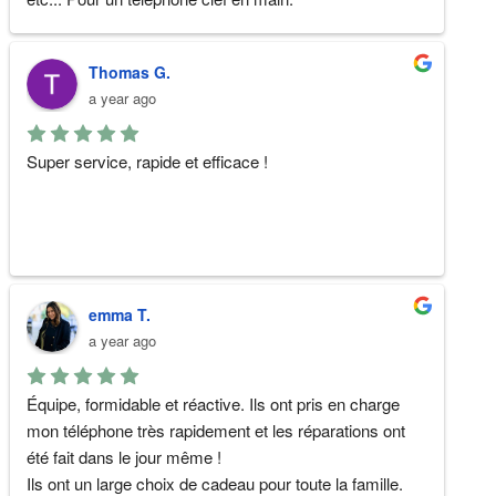
En plus ils m'ont fait une offre de reprise sur l'ancien 
téléphone.
Thomas G.
Je conseille vivement.
a year ago
Super service, rapide et efficace !
emma T.
a year ago
Équipe, formidable et réactive. Ils ont pris en charge 
mon téléphone très rapidement et les réparations ont 
été fait dans le jour même !
Ils ont un large choix de cadeau pour toute la famille. 