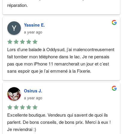
réparation.
Ils ont trouvé très rapidement le problème et mon 
téléphone était réparé dans la journée, avec le sourire 
Yassine E.
en prime ! Je recommande, que vous soyez à Blagnac 
a year ago
ou dans les environs
Lors d’une balade à Oddysud, j’ai malencontreusement 
fait tomber mon téléphone dans le lac. Je ne pensais 
pas que mon iPhone 11 remarcherait un jour et c’est 
sans espoir que je l’ai emmené à la Fixerie.
Ils ont sur changer l’écran sur place. Personnel 
sympathique et accueillant. Je recommande
Osirus J.
a year ago
Excellente boutique. Vendeurs qui savent de quoi ils 
parlent. De bons conseils, de bons prix. Merci à eux ! 
Je reviendrai :)