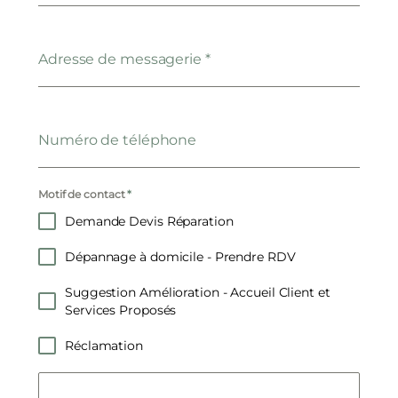
Adresse de messagerie
*
Numéro de téléphone
Motif de contact
*
Demande Devis Réparation
Dépannage à domicile - Prendre RDV
Suggestion Amélioration - Accueil Client et
Services Proposés
Réclamation