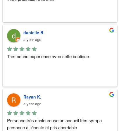
danielle B.
a year ago
Très bonne expérience avec cette boutique.
Rayan K.
a year ago
Personne très chaleureuse un accueil très sympa 
personne à l’écoute et pris abordable