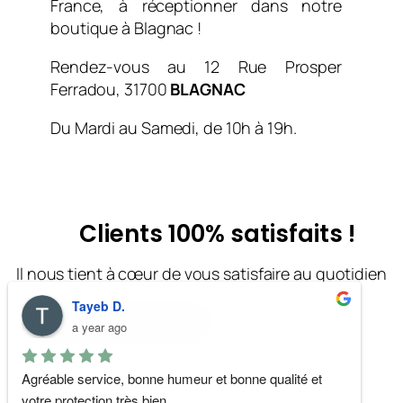
France, à réceptionner dans notre
boutique à Blagnac !
Rendez-vous au 12 Rue Prosper
Ferradou, 31700
BLAGNAC
Du Mardi au Samedi, de 10h à 19h.
Clients 100% satisfaits !
Il nous tient à cœur de vous satisfaire au quotidien
Tayeb D.
Laisser un avis
a year ago
Agréable service, bonne humeur et bonne qualité et 
votre protection très bien